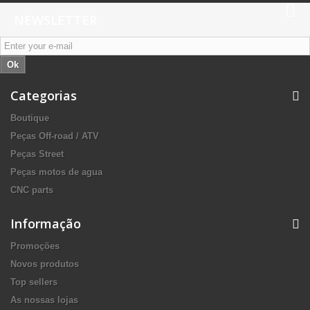
NEWSLETTER
Ok
Categorias
Boutique
Peças Off-road / ATV
Peças Street
Peças motos de agua
CNC parts
Informação
Promoções
Novos produtos
Top sellers
As nossas lojas