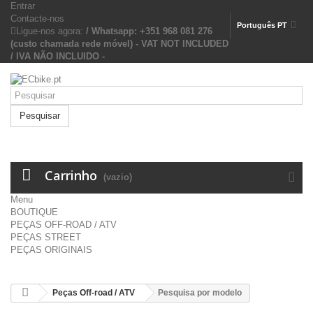
Entrar
Contacte-nos
Português PT
Ligue-nos agora:
/ Whatsapp: +351 968 081 276
(custo chamada rede móvel) - VAT NOT INCLUDED
/ IVA NÃO INCLUIDO -
Pesquisar
Carrinho
(vazio)
Menu
BOUTIQUE
PEÇAS OFF-ROAD / ATV
PEÇAS STREET
PEÇAS ORIGINAIS
Peças Off-road / ATV
Pesquisa por modelo