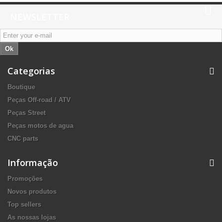
NEWSLETTER
Ok
Categorias
Boutique
Peças Off-road / ATV
Peças Street
Peças motos de agua
CNC parts
Informação
Promoções
Novos produtos
Top sellers
As nossas lojas