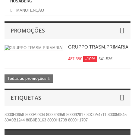
HUSABERG
MANUTENÇÃO
PROMOÇÕES
GRUPPO TRASM.PRIMARIA
-10%
487.38€
541.53€
Todas as promoções
ETIQUETAS
8000H0658
8000A2804
800028959
800092817
80C0A4711
800059845
80A0B1244
80B0B0163
8000H1708
8000H1707