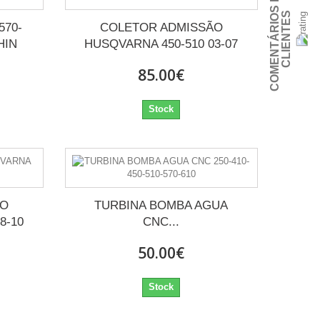
C
O
M
E
N
T
Á
R
I
O
S
D
E
C
L
I
E
N
T
E
S
570-
COLETOR ADMISSÃO
HIN
HUSQVARNA 450-510 03-07
85.00€
Stock
ÃO
TURBINA BOMBA AGUA
8-10
CNC...
50.00€
Stock