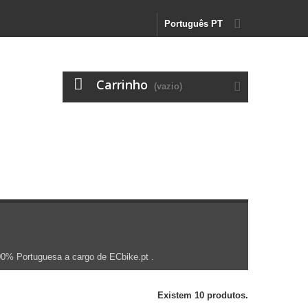
Português PT
Carrinho
(vazio)
0% Portuguesa a cargo de ECbike.pt .
Existem 10 produtos.