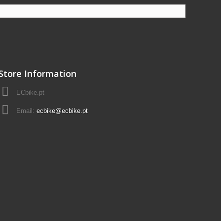
Store Information
ECbike.pt
Email:
ecbike@ecbike.pt