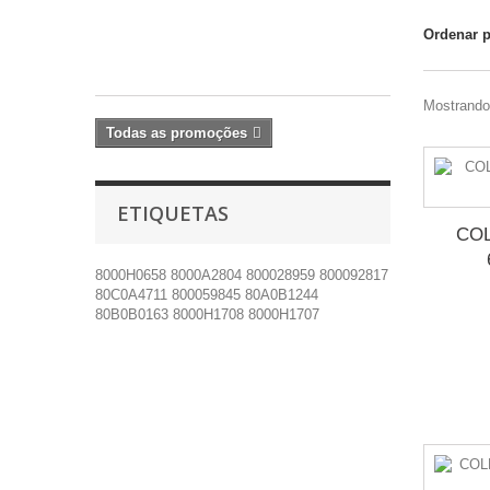
119.34€
Ordenar 
-10%
132.60€
Mostrando 
Todas as promoções
ETIQUETAS
COL
8000H0658
8000A2804
800028959
800092817
80C0A4711
800059845
80A0B1244
80B0B0163
8000H1708
8000H1707