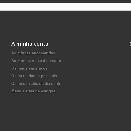
A minha conta
As minhas encomendas
As minhas notas de crédito
Os meus endereços
Os meus dados pessoais
Os meus vales de desconto
Meus alertas de estoque