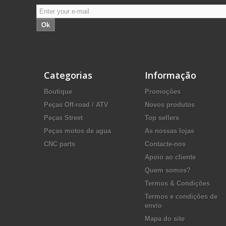
Ok
Categorias
Informação
Boutique
Promoções
Peças Off-road / ATV
Novos produtos
Peças Street
Top sellers
Peças motos de agua
As nossas lojas
CNC parts
Contacte-nos
Apoio ao cliente
Quem somos?
Termos & Condições
Termos e condições de
envio
Mapa do site