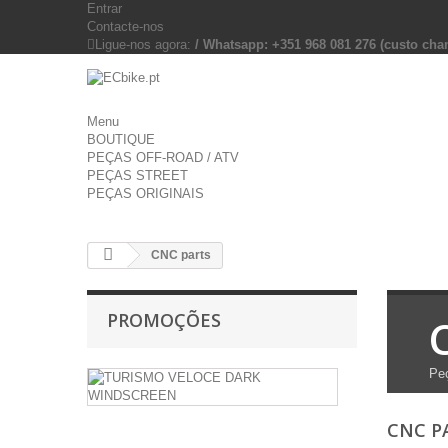
Entrar
Contacte-nos
Ligue-nos agora:
/ Whatsapp: +351 968 081 276 (custo c
Menu
BOUTIQUE
PEÇAS OFF-ROAD / ATV
PEÇAS STREET
PEÇAS ORIGINAIS
CNC parts
PROMOÇÕES
TURISMO
Pe
VELOCE
DARK
CNC P
WINDSCRE