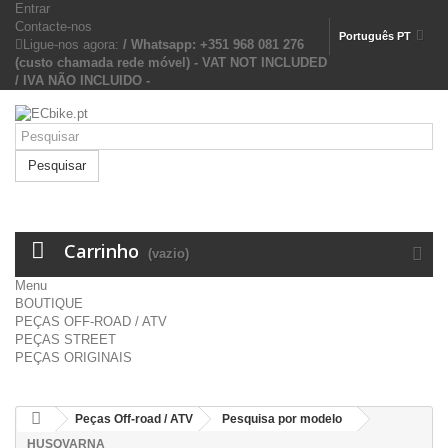
Entrar
Contacte-nos
Português PT
Ligue-nos agora:
/ Whatsapp: +351 968 081 276
(custo chamada rede móvel) - VAT NOT INCLUDED
/ IVA NÃO INCLUIDO -
Pesquisar
Carrinho
(vazio)
Menu
BOUTIQUE
PEÇAS OFF-ROAD / ATV
PEÇAS STREET
PEÇAS ORIGINAIS
Peças Off-road / ATV
Pesquisa por modelo
HUSQVARNA