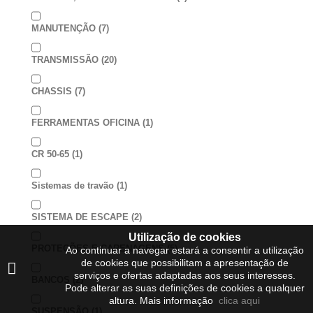
MANUTENÇÃO
(7)
TRANSMISSÃO
(20)
CHASSIS
(7)
FERRAMENTAS OFICINA
(1)
CR 50-65
(1)
Sistemas de travão
(1)
SISTEMA DE ESCAPE
(2)
Utilização de cookies
PROTEÇÕES E CARENAGENS
(5)
Ao continuar a navegar estará a consentir a utilização
de cookies que possibilitam a apresentação de
serviços e ofertas adaptadas aos seus interesses.
BANCOS
(2)
Pode alterar as suas definições de cookies a qualquer
altura. Mais informação
clica aqui
SUSPENSÃO
(1)