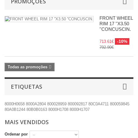
PROMOÇÕES
FRONT WHEEL
RIM 17 ''X3.50
''CONCUSCIN.
-10%
713.61€
792.90€
Todas as promoções
ETIQUETAS
8000H0658
8000A2804
800028959
800092817
80C0A4711
800059845
80A0B1244
80B0B0163
8000H1708
8000H1707
MAIS VENDIDOS
Ordenar por