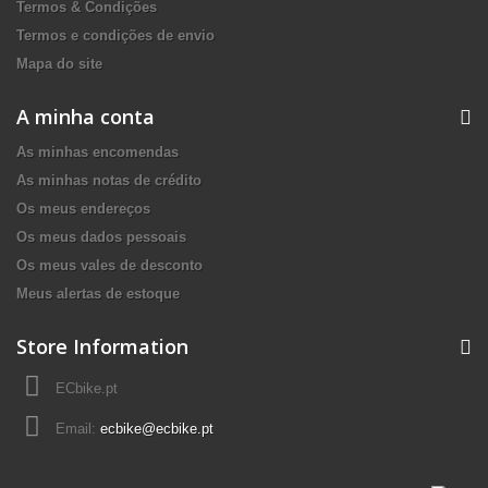
Termos & Condições
Termos e condições de envio
Mapa do site
A minha conta
As minhas encomendas
As minhas notas de crédito
Os meus endereços
Os meus dados pessoais
Os meus vales de desconto
Meus alertas de estoque
Store Information
ECbike.pt
Email:
ecbike@ecbike.pt