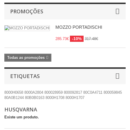
PROMOÇÕES
MOZZO PORTADISCHI
-10%
285.73€
317.48€
Todas as promoções
ETIQUETAS
8000H0658
8000A2804
800028959
800092817
80C0A4711
800059845
80A0B1244
80B0B0163
8000H1708
8000H1707
HUSQVARNA
Existe um produto.