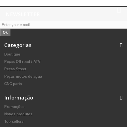
NEWSLETTER
Ok
Categorias
Boutique
Peças Off-road / ATV
Peças Street
Peças motos de agua
CNC parts
Informação
Promoções
Novos produtos
Top sellers