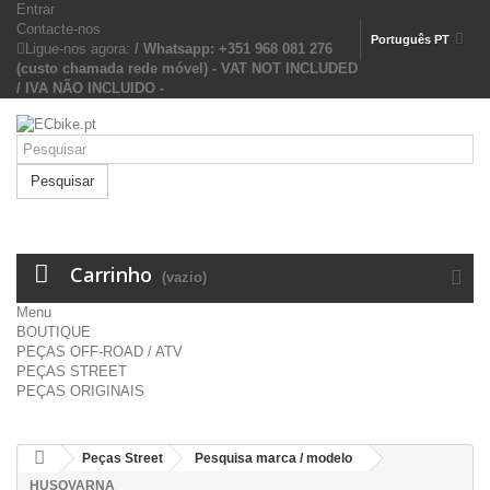
Entrar
Contacte-nos
Português PT
Ligue-nos agora:
/ Whatsapp: +351 968 081 276
(custo chamada rede móvel) - VAT NOT INCLUDED
/ IVA NÃO INCLUIDO -
Pesquisar
Carrinho
(vazio)
Menu
BOUTIQUE
PEÇAS OFF-ROAD / ATV
PEÇAS STREET
PEÇAS ORIGINAIS
Peças Street
Pesquisa marca / modelo
HUSQVARNA