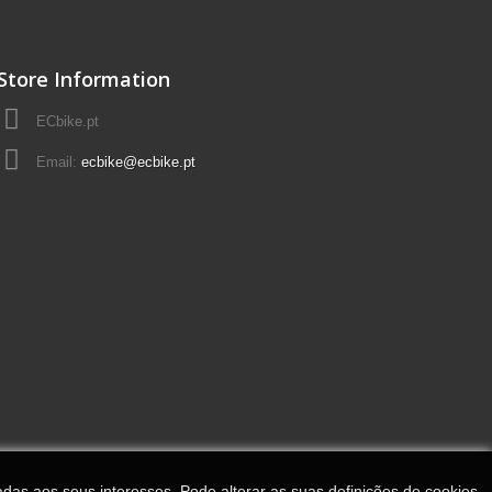
Store Information
ECbike.pt
Email:
ecbike@ecbike.pt
adas aos seus interesses. Pode alterar as suas definições de cookies