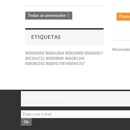
Todas as promoções
Prazo
ETIQUETAS
Mostrando 
8000H0658
8000A2804
800028959
800092817
80C0A4711
800059845
80A0B1244
80B0B0163
8000H1708
8000H1707
NEWSLETTER
Ok