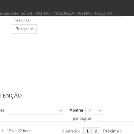
hamada rede móvel) - VAT NOT INCLUDED / IVA NÃO INCLUIDO -
Pesquisar
TENÇÃO
por
Mostrar
por página
1 - 12 de 22 itens
Anterior
1
2
Próximo