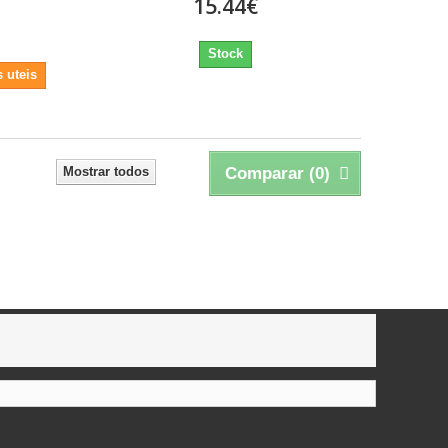
15.44€
Stock
 uteis
Mostrar todos
Comparar (
0
)