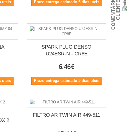
C
O
M
E
N
T
Á
R
I
O
S
D
E
C
L
I
E
N
T
E
S
 uteis
Prazo entrega estimado 5 dias uteis
NA
SPARK PLUG DENSO
U24ESR-N - CR8E
6.46€
 uteis
Prazo entrega estimado 5 dias uteis
FILTRO AR TWIN AIR 449-511
OX 2