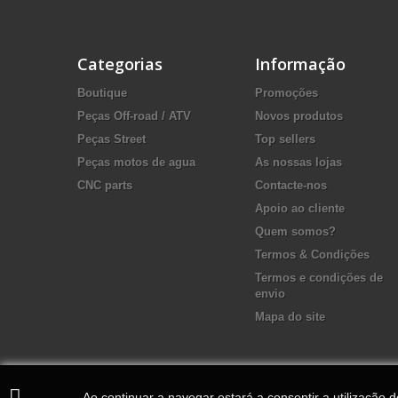
Categorias
Informação
Boutique
Promoções
Peças Off-road / ATV
Novos produtos
Peças Street
Top sellers
Peças motos de agua
As nossas lojas
CNC parts
Contacte-nos
Apoio ao cliente
Quem somos?
Termos & Condições
Termos e condições de
envio
Mapa do site
Ao continuar a navegar estará a consentir a utilização 