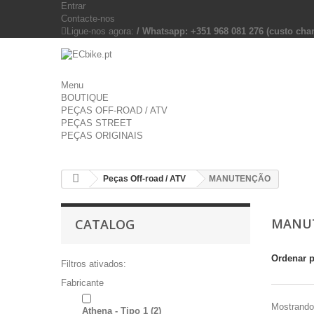
Entrar
Contacte-nos
Ligue-nos agora:
/ Whatsapp: +351 968 081 276 (custo c
Menu
BOUTIQUE
PEÇAS OFF-ROAD / ATV
PEÇAS STREET
PEÇAS ORIGINAIS
Peças Off-road / ATV
MANUTENÇÃO
MANU
CATALOG
Ordenar 
Filtros ativados:
Fabricante
Mostrando 
Athena - Tipo 1
(2)