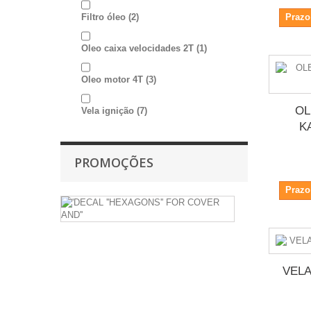
Filtro óleo
(2)
Prazo
Oleo caixa velocidades 2T
(1)
Oleo motor 4T
(3)
OL
Vela ignição
(7)
K
PROMOÇÕES
Prazo
'DECAL
''HEXAGONS'
FOR
COVER
AND''
VELA
4.63€
-10%
5.14€