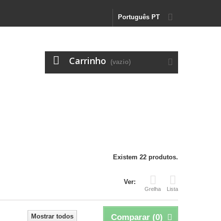
Português PT
Carrinho
(vazio)
Existem 22 produtos.
Ver:
Grelha
Lista
Mostrar todos
Comparar (
0
)