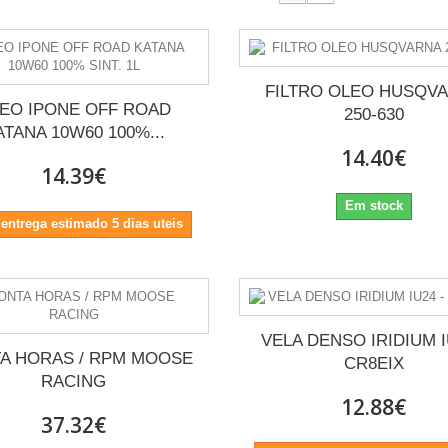
FILTRO OLEO HUSQV
EO IPONE OFF ROAD
250-630
ATANA 10W60 100%...
14.40€
14.39€
Em stock
 entrega estimado 5 dias uteis
VELA DENSO IRIDIUM I
A HORAS / RPM MOOSE
CR8EIX
RACING
12.88€
37.32€