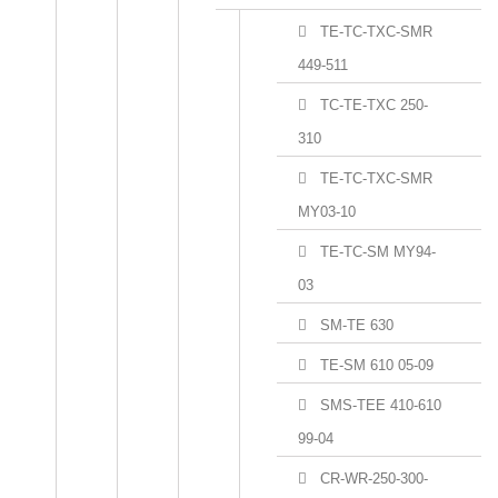
TE-TC-TXC-SMR
449-511
TC-TE-TXC 250-
310
TE-TC-TXC-SMR
MY03-10
TE-TC-SM MY94-
03
SM-TE 630
TE-SM 610 05-09
SMS-TEE 410-610
99-04
CR-WR-250-300-