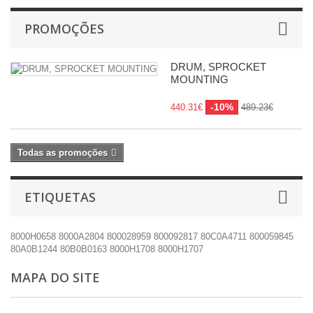
PROMOÇÕES
DRUM, SPROCKET
MOUNTING
-10%
440.31€
489.23€
Todas as promoções
ETIQUETAS
8000H0658
8000A2804
800028959
800092817
80C0A4711
800059845
80A0B1244
80B0B0163
8000H1708
8000H1707
MAPA DO SITE