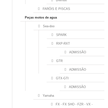
Brembo
FARÓIS E PISCAS
Peças motos de agua
Sea-doo
SPARK
RXP-RXT
ADMISSÃO
GTR
ADMISSÃO
GTX-GTI
ADMISSÃO
Yamaha
FX - FX SHO - FZR - VX -