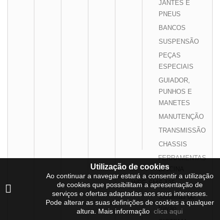
JANTES E
PNEUS
BANCOS
SUSPENSÃO
PEÇAS
ESPECIAIS
GUIADOR,
PUNHOS E
MANETES
MANUTENÇÃO
TRANSMISSÃO
CHASSIS
FERRAMENTAS
Utilização de cookies
OFICINA
Ao continuar a navegar estará a consentir a utilização
WRE-SMS 125
de cookies que possibilitam a apresentação de
serviços e ofertas adaptadas aos seus interesses.
Sistemas de
Pode alterar as suas definições de cookies a qualquer
travão
altura. Mais informação
clica aqui