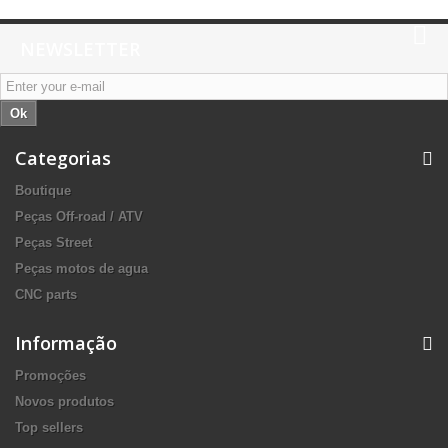
NEWSLETTER
Ok
Categorias
Boutique
Peças Off-road / ATV
Peças Street
Peças motos de agua
CNC parts
Informação
Promoções
Novos produtos
Top sellers