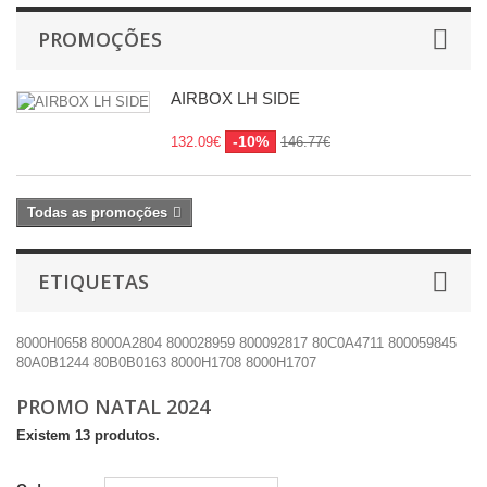
PROMOÇÕES
AIRBOX LH SIDE
-10%
132.09€
146.77€
Todas as promoções
ETIQUETAS
8000H0658
8000A2804
800028959
800092817
80C0A4711
800059845
80A0B1244
80B0B0163
8000H1708
8000H1707
PROMO NATAL 2024
Existem 13 produtos.