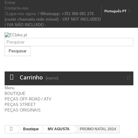
Entrar
Contacte-nos
Português PT
Ligue-nos agora:
/ Whatsapp: +351 968 081 276
(custo chamada rede móvel) - VAT NOT INCLUDED
/ IVA NÃO INCLUIDO -
Pesquisar
Carrinho
(vazio)
Menu
BOUTIQUE
PEÇAS OFF-ROAD / ATV
PEÇAS STREET
PEÇAS ORIGINAIS
Boutique
MV AGUSTA
PROMO NATAL 2024