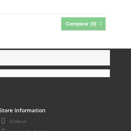
Comparar (
0
)
Store Information
ECbike.pt