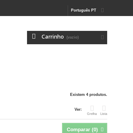
Português PT
Carrinho
(vazio)
Existem 4 produtos.
Ver:
Grelha
Lista
Comparar (
0
)