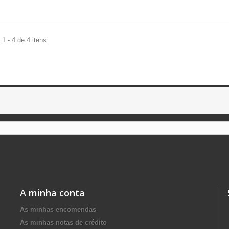
1 - 4 de 4 itens
A minha conta
As minhas encomendas
As minhas notas de crédito