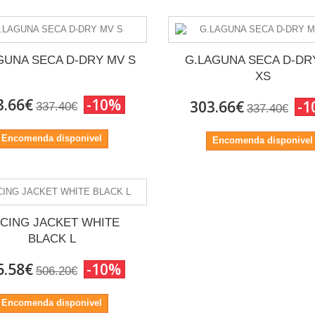
GUNA SECA D-DRY MV S
G.LAGUNA SECA D-DR
XS
3.66€
-10%
303.66€
-1
337.40€
337.40€
Encomenda disponivel
Encomenda disponivel
CING JACKET WHITE
BLACK L
5.58€
-10%
506.20€
Encomenda disponivel