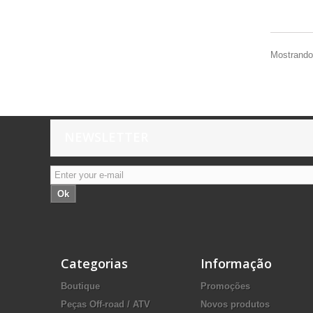
Mostrando 
NEWSLETTER
Ok
Categorias
Informação
Boutique
Promoções
Peças Off-road / ATV
Novos produtos