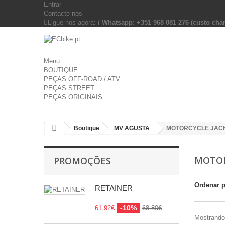
Entrar
Contacte-nos
Ligue-nos agora:
/ Whatsapp: +351 968 081 276 (custo c
Menu
BOUTIQUE
PEÇAS OFF-ROAD / ATV
PEÇAS STREET
PEÇAS ORIGINAIS
Boutique
MV AGUSTA
MOTORCYCLE JAC
MOTOR
PROMOÇÕES
Ordenar 
RETAINER
-10%
61.92€
68.80€
Mostrando 