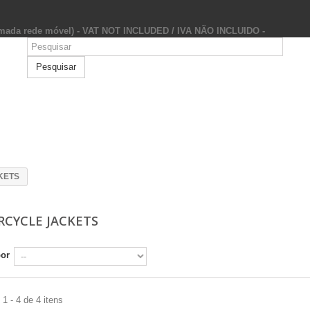
hamada rede móvel) - VAT NOT INCLUDED / IVA NÃO INCLUIDO -
Pesquisar
KETS
CYCLE JACKETS
por
1 - 4 de 4 itens