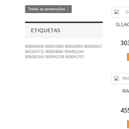
Todas as promoções
G.LA
ETIQUETAS
30
8000H0658
8000A2804
800028959
800092817
80C0A4711
800059845
80A0B1244
80B0B0163
8000H1708
8000H1707
RA
45