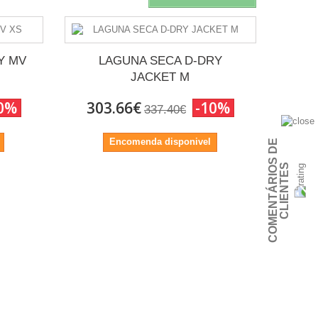
Y MV
LAGUNA SECA D-DRY
JACKET M
0%
303.66€
-10%
337.40€
Encomenda disponivel
C
O
M
E
N
T
Á
R
I
O
S
D
E
C
L
I
E
N
T
E
S