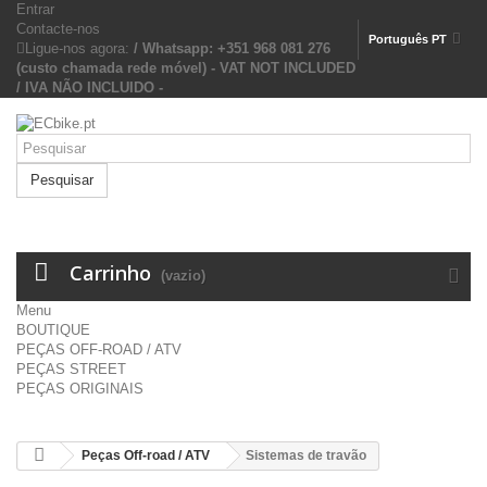
Entrar
Contacte-nos
Português PT
Ligue-nos agora:
/ Whatsapp: +351 968 081 276
(custo chamada rede móvel) - VAT NOT INCLUDED
/ IVA NÃO INCLUIDO -
Pesquisar
Carrinho
(vazio)
Menu
BOUTIQUE
PEÇAS OFF-ROAD / ATV
PEÇAS STREET
PEÇAS ORIGINAIS
Peças Off-road / ATV
Sistemas de travão