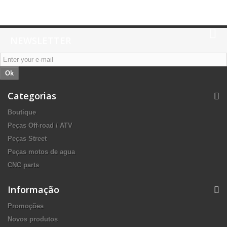
NEWSLETTER
Ok
Categorias
Boutique
Peças Off-road / ATV
Peças Street
Peças motos de agua
CNC parts
Informação
Promoções
Novos produtos