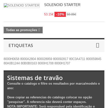
SOLENOID STARTER
-10%
53.15€
59.05€
Todas as promoções
ETIQUETAS
8000H0658
8000A2804
800028959
800092817
80C0A4711
800059845
80A0B1244
80B0B0163
8000H1708
8000H1707
Sistemas de travão
Consulte o catalogo e filtre os resultados por marca/modelo e
ano:
Deve copiar as referencias do catalogo colocar no opção
"pesquisar". A referencia não deverá conter espaços.
NOTA IMPORTANTE: Será responsável pela identificação e