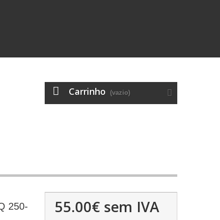
Carrinho
(vazio)
55.00€
sem IVA
 250-