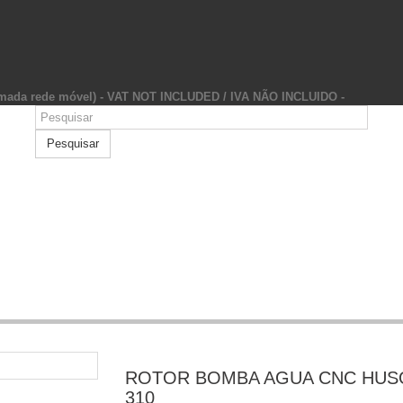
hamada rede móvel) - VAT NOT INCLUDED / IVA NÃO INCLUIDO -
Pesquisar
ROTOR BOMBA AGUA CNC HUSQ
310