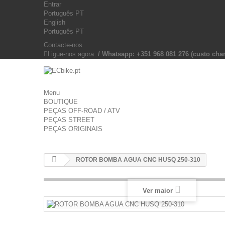
Entrar
Português PT
English
Português PT
Contacte-nos
Ligue-nos agora:
/ Whatsapp: +351 968 081 276 (custo c
Menu
BOUTIQUE
PEÇAS OFF-ROAD / ATV
PEÇAS STREET
PEÇAS ORIGINAIS
ROTOR BOMBA AGUA CNC HUSQ 250-310
Ver maior