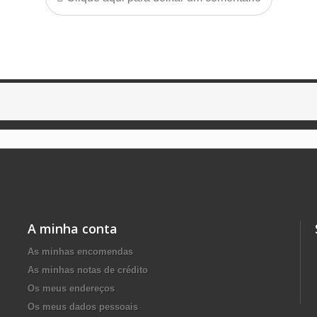
A minha conta
As minhas encomendas
As minhas notas de crédito
Os meus endereços
Os meus dados pessoais