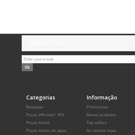
NEWSLETTER
Ok
Categorias
Informação
Boutique
Promoções
Peças Off-road / ATV
Novos produtos
Peças Street
Top sellers
Peças motos de agua
As nossas lojas