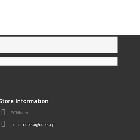
Store Information
ECbike.pt
Email:
ecbike@ecbike.pt