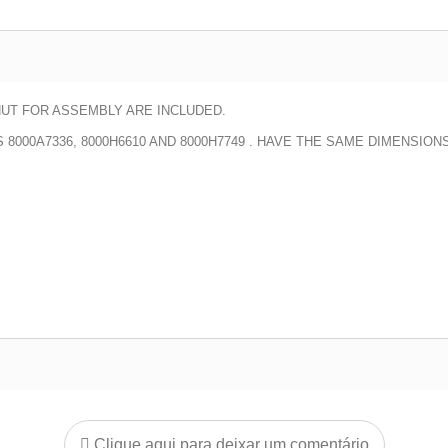
NUT FOR ASSEMBLY ARE INCLUDED.
 8000A7336,
8000H6610 AND
8000H7749 . HAVE THE SAME DIMENSIONS
Clique aqui para deixar um comentário