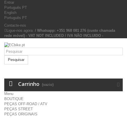
Entrar
Português PT
English
Português PT
Contacte-nos
Ligue-nos agora:
/ Whatsapp: +351 968 081 276 (custo chamada
rede móvel) - VAT NOT INCLUDED / IVA NÃO INCLUIDO -
Pesquisar
Carrinho
(vazio)
Menu
BOUTIQUE
PEÇAS OFF-ROAD / ATV
PEÇAS STREET
PEÇAS ORIGINAIS