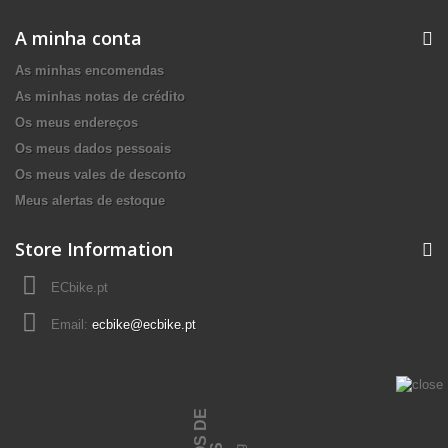
A minha conta
As minhas encomendas
As minhas notas de crédito
Os meus endereços
Os meus dados pessoais
Os meus vales de desconto
Meus alertas de estoque
Store Information
ECbike.pt
Email:
ecbike@ecbike.pt