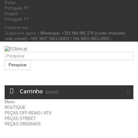
Entrar
Português PT
English
Português PT
Contacte-nos
Ligue-nos agora:
/ Whatsapp: +351 968 081 276 (custo chamada
rede móvel) - VAT NOT INCLUDED / IVA NÃO INCLUIDO -
Pesquisar
Carrinho
(vazio)
Menu
BOUTIQUE
PEÇAS OFF-ROAD / ATV
PEÇAS STREET
PEÇAS ORIGINAIS