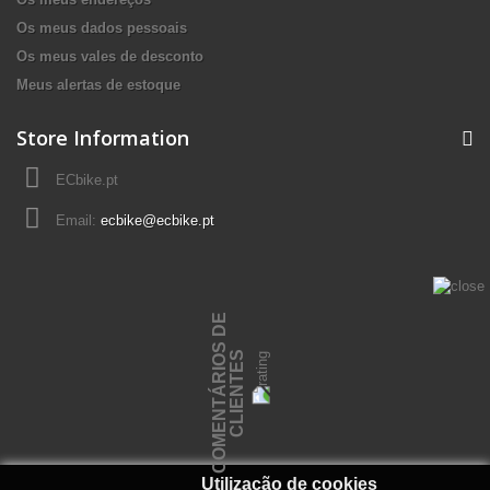
Os meus dados pessoais
Os meus vales de desconto
Meus alertas de estoque
Store Information
ECbike.pt
Email:
ecbike@ecbike.pt
C
O
M
E
N
T
Á
R
I
O
S
D
E
C
L
I
E
N
T
E
S
Utilização de cookies