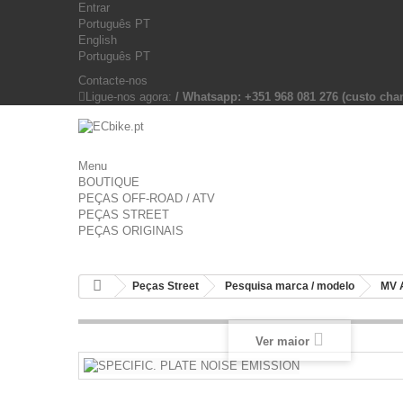
Entrar
Português PT
English
Português PT
Contacte-nos
Ligue-nos agora:
/ Whatsapp: +351 968 081 276 (custo c
Menu
BOUTIQUE
PEÇAS OFF-ROAD / ATV
PEÇAS STREET
PEÇAS ORIGINAIS
Peças Street
Pesquisa marca / modelo
MV 
Ver maior