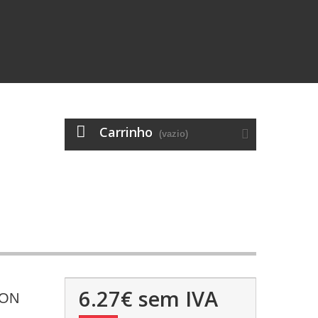
Carrinho
(vazio)
6.27€
sem IVA
ION