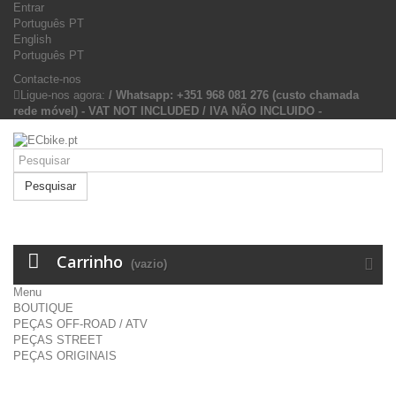
Entrar
Português PT
English
Português PT
Contacte-nos
Ligue-nos agora:
/ Whatsapp: +351 968 081 276 (custo chamada
rede móvel) - VAT NOT INCLUDED / IVA NÃO INCLUIDO -
Pesquisar
Carrinho
(vazio)
Menu
BOUTIQUE
PEÇAS OFF-ROAD / ATV
PEÇAS STREET
PEÇAS ORIGINAIS