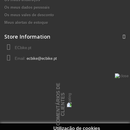
Os meus dados pessoais
Os meus vales de desconto
Meus alertas de estoque
Store Information
ECbike.pt
Email:
ecbike@ecbike.pt
C
O
M
E
N
T
Á
R
I
O
S
D
E
C
L
I
E
N
T
E
S
Utilização de cookies