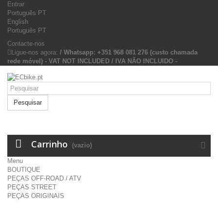
Entrar
Português PT
English
Português PT
Contacte-nos
Ligue-nos agora:
/ Whatsapp: +351 968 081 276 (custo chamada
rede móvel) - VAT NOT INCLUDED / IVA NÃO INCLUIDO -
Pesquisar
Carrinho
(vazio)
Menu
BOUTIQUE
PEÇAS OFF-ROAD / ATV
PEÇAS STREET
PEÇAS ORIGINAIS