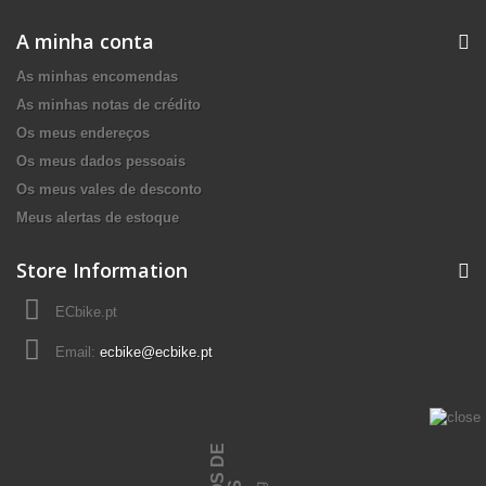
A minha conta
As minhas encomendas
As minhas notas de crédito
Os meus endereços
Os meus dados pessoais
Os meus vales de desconto
Meus alertas de estoque
Store Information
ECbike.pt
Email:
ecbike@ecbike.pt