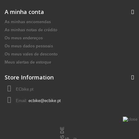
A minha conta
As minhas encomendas
As minhas notas de crédito
Os meus endereços
Os meus dados pessoais
Os meus vales de desconto
Meus alertas de estoque
Store Information
ECbike.pt
Email:
ecbike@ecbike.pt