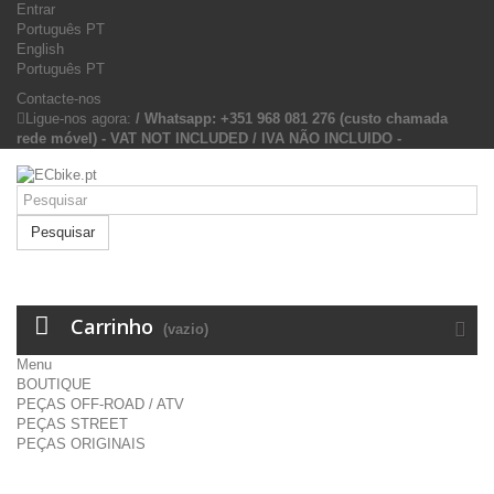
Entrar
Português PT
English
Português PT
Contacte-nos
Ligue-nos agora:
/ Whatsapp: +351 968 081 276 (custo chamada
rede móvel) - VAT NOT INCLUDED / IVA NÃO INCLUIDO -
Pesquisar
Carrinho
(vazio)
Menu
BOUTIQUE
PEÇAS OFF-ROAD / ATV
PEÇAS STREET
PEÇAS ORIGINAIS