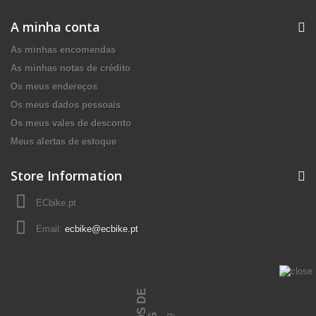
A minha conta
As minhas encomendas
As minhas notas de crédito
Os meus endereços
Os meus dados pessoais
Os meus vales de desconto
Meus alertas de estoque
Store Information
ECbike.pt
Email:
ecbike@ecbike.pt