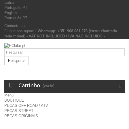
Entrar
Português PT
English
Português PT
Contacte-nos
Ligue-nos agora:
/ Whatsapp: +351 968 081 276 (custo chamada
rede móvel) - VAT NOT INCLUDED / IVA NÃO INCLUIDO -
Pesquisar
Carrinho
(vazio)
Menu
BOUTIQUE
PEÇAS OFF-ROAD / ATV
PEÇAS STREET
PEÇAS ORIGINAIS