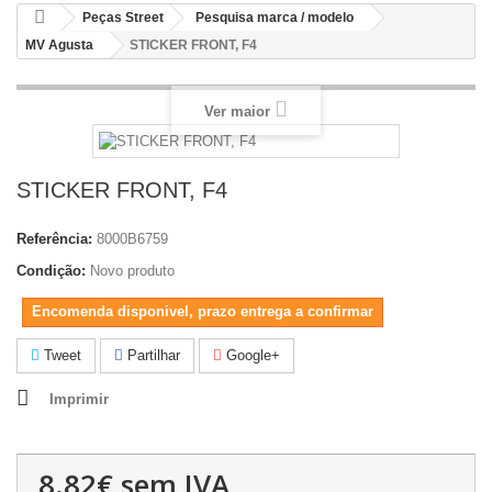
Peças Street
Pesquisa marca / modelo
MV Agusta
STICKER FRONT, F4
Ver maior
STICKER FRONT, F4
Referência:
8000B6759
Condição:
Novo produto
Encomenda disponivel, prazo entrega a confirmar
Tweet
Partilhar
Google+
Imprimir
8.82€
sem IVA