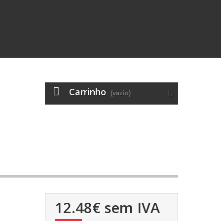
Carrinho
(vazio)
12.48€
sem IVA