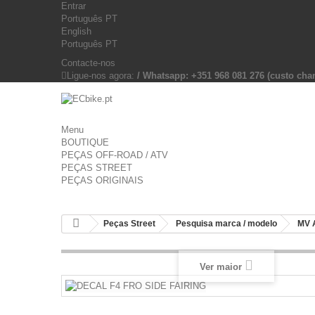
Entrar
Português PT
English
Português PT
Contacte-nos
Ligue-nos agora:
/ Whatsapp: +351 968 081 276 (custo c
Menu
BOUTIQUE
PEÇAS OFF-ROAD / ATV
PEÇAS STREET
PEÇAS ORIGINAIS
Peças Street
Pesquisa marca / modelo
MV 
Ver maior