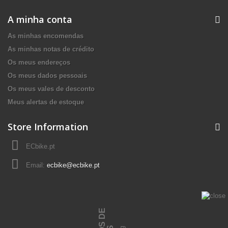
A minha conta
As minhas encomendas
As minhas notas de crédito
Os meus endereços
Os meus dados pessoais
Os meus vales de desconto
Meus alertas de estoque
Store Information
ECbike.pt
Email:
ecbike@ecbike.pt