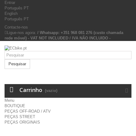
Entrar
Português PT
English
Português PT
Contacte-nos
Ligue-nos agora:
/ Whatsapp: +351 968 081 276 (custo chamada
rede móvel) - VAT NOT INCLUDED / IVA NÃO INCLUIDO -
Pesquisar
Carrinho
(vazio)
Menu
BOUTIQUE
PEÇAS OFF-ROAD / ATV
PEÇAS STREET
PEÇAS ORIGINAIS