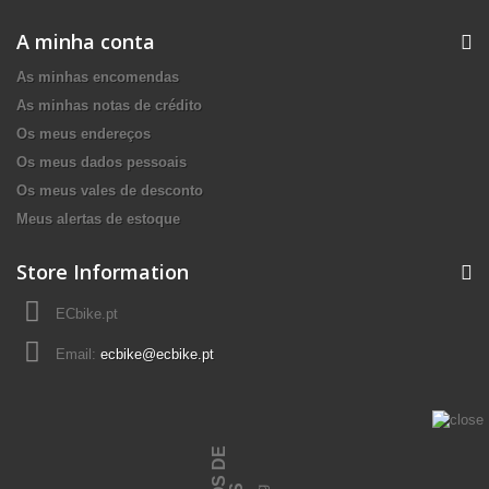
A minha conta
As minhas encomendas
As minhas notas de crédito
Os meus endereços
Os meus dados pessoais
Os meus vales de desconto
Meus alertas de estoque
Store Information
ECbike.pt
Email:
ecbike@ecbike.pt