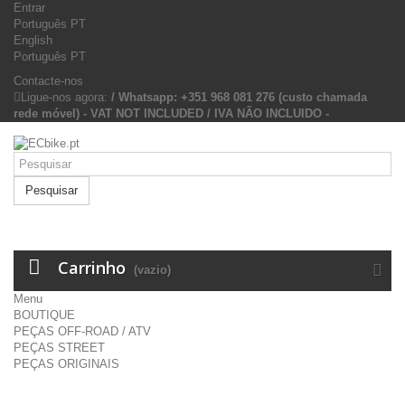
Entrar
Português PT
English
Português PT
Contacte-nos
Ligue-nos agora:
/ Whatsapp: +351 968 081 276 (custo chamada
rede móvel) - VAT NOT INCLUDED / IVA NÃO INCLUIDO -
Pesquisar
Carrinho
(vazio)
Menu
BOUTIQUE
PEÇAS OFF-ROAD / ATV
PEÇAS STREET
PEÇAS ORIGINAIS