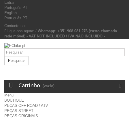
Entrar
Português PT
English
Português PT
Contacte-nos
Ligue-nos agora:
/ Whatsapp: +351 968 081 276 (custo chamada
rede móvel) - VAT NOT INCLUDED / IVA NÃO INCLUIDO -
Pesquisar
Carrinho
(vazio)
Menu
BOUTIQUE
PEÇAS OFF-ROAD / ATV
PEÇAS STREET
PEÇAS ORIGINAIS