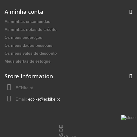
A minha conta
As minhas encomendas
As minhas notas de crédito
Os meus endereços
Os meus dados pessoais
Os meus vales de desconto
Meus alertas de estoque
Store Information
ECbike.pt
Email:
ecbike@ecbike.pt