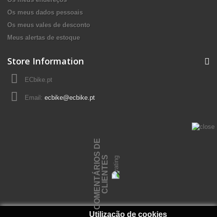
Os meus dados pessoais
Os meus vales de desconto
Meus alertas de estoque
Store Information
ECbike.pt
Email:
ecbike@ecbike.pt
C
O
M
E
N
T
Á
R
I
O
S
D
E
C
L
I
E
N
T
E
S
Utilização de cookies