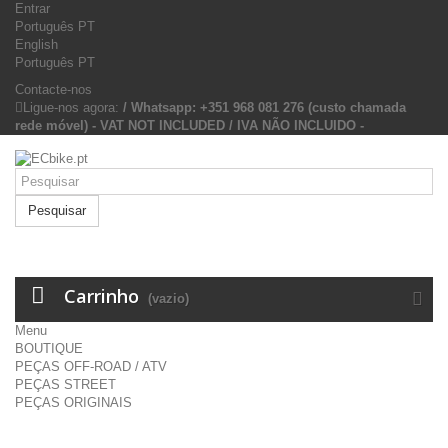
Entrar
Português PT
English
Português PT
Contacte-nos
Ligue-nos agora:
/ Whatsapp: +351 968 081 276 (custo chamada
rede móvel) - VAT NOT INCLUDED / IVA NÃO INCLUIDO -
Pesquisar
Carrinho
(vazio)
Menu
BOUTIQUE
PEÇAS OFF-ROAD / ATV
PEÇAS STREET
PEÇAS ORIGINAIS