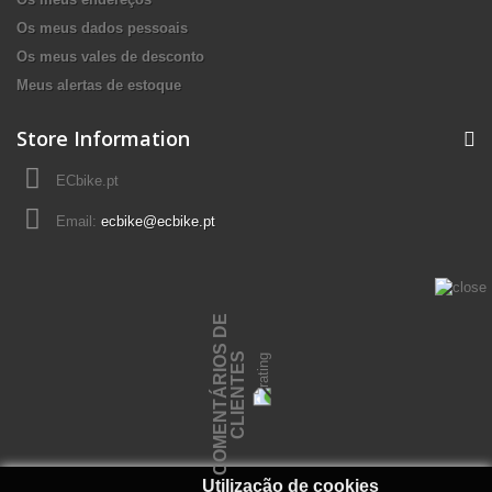
Os meus dados pessoais
Os meus vales de desconto
Meus alertas de estoque
Store Information
ECbike.pt
Email:
ecbike@ecbike.pt
C
O
M
E
N
T
Á
R
I
O
S
D
E
C
L
I
E
N
T
E
S
Utilização de cookies