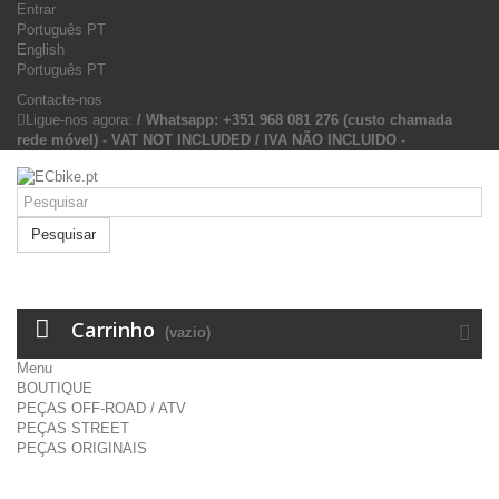
Entrar
Português PT
English
Português PT
Contacte-nos
Ligue-nos agora:
/ Whatsapp: +351 968 081 276 (custo chamada
rede móvel) - VAT NOT INCLUDED / IVA NÃO INCLUIDO -
Pesquisar
Carrinho
(vazio)
Menu
BOUTIQUE
PEÇAS OFF-ROAD / ATV
PEÇAS STREET
PEÇAS ORIGINAIS