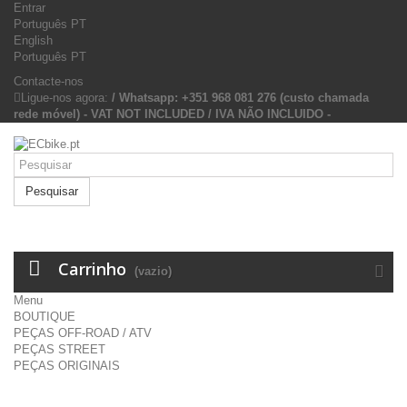
Entrar
Português PT
English
Português PT
Contacte-nos
Ligue-nos agora:
/ Whatsapp: +351 968 081 276 (custo chamada
rede móvel) - VAT NOT INCLUDED / IVA NÃO INCLUIDO -
Pesquisar
Carrinho
(vazio)
Menu
BOUTIQUE
PEÇAS OFF-ROAD / ATV
PEÇAS STREET
PEÇAS ORIGINAIS