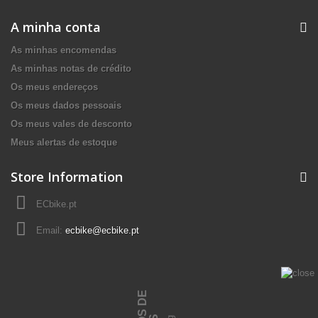
A minha conta
As minhas encomendas
As minhas notas de crédito
Os meus endereços
Os meus dados pessoais
Os meus vales de desconto
Meus alertas de estoque
Store Information
ECbike.pt
Email:
ecbike@ecbike.pt