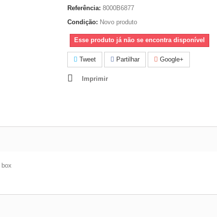
Referência:
8000B6877
Condição:
Novo produto
Esse produto já não se encontra disponível
Tweet
Partilhar
Google+
Imprimir
e box