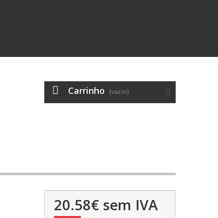
Carrinho
(vazio)
20.58€
sem IVA