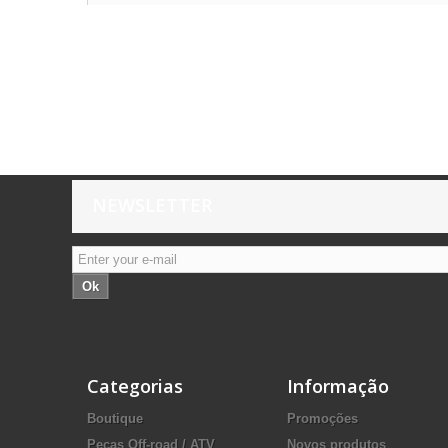
NEWSLETTER
Ok
Categorias
Informação
Boutique
Promoções
Peças Off-road / ATV
Novos produtos