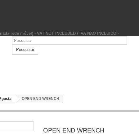
hamada rede móvel) - VAT NOT INCLUDED / IVA NÃO INCLUIDO -
Pesquisar
Agusta
OPEN END WRENCH
OPEN END WRENCH