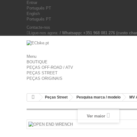
Entrar
Português PT
English
Português PT
Contacte-nos
Ligue-nos agora:
/ Whatsapp: +351 968 081 276 (custo c
Menu
BOUTIQUE
PEÇAS OFF-ROAD / ATV
PEÇAS STREET
PEÇAS ORIGINAIS
Peças Street
Pesquisa marca / modelo
MV 
Ver maior