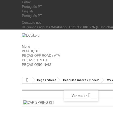
Entrar
Português PT
English
Português PT
Contacte-nos
Ligue-nos agora:
/ Whatsapp: +351 968 081 276 (custo c
Menu
BOUTIQUE
PEÇAS OFF-ROAD / ATV
PEÇAS STREET
PEÇAS ORIGINAIS
Peças Street
Pesquisa marca / modelo
MV 
Ver maior