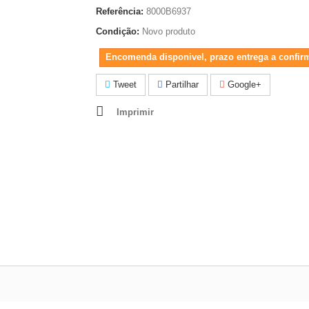
Referência:
8000B6937
Condição:
Novo produto
Encomenda disponivel, prazo entrega a confir
Tweet
Partilhar
Google+
Imprimir