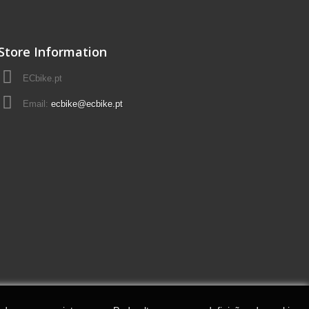
Store Information
ECbike.pt
Email:
ecbike@ecbike.pt