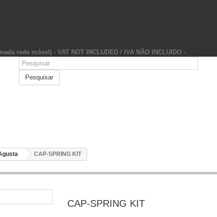
hamada rede móvel) - VAT NOT INCLUDED / IVA NÃO INCLUIDO -
Pesquisar
Agusta
CAP-SPRING KIT
CAP-SPRING KIT