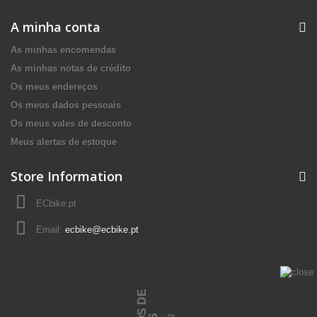
A minha conta
As minhas encomendas
As minhas notas de crédito
Os meus endereços
Os meus dados pessoais
Os meus vales de desconto
Meus alertas de estoque
Store Information
ECbike.pt
Email:
ecbike@ecbike.pt