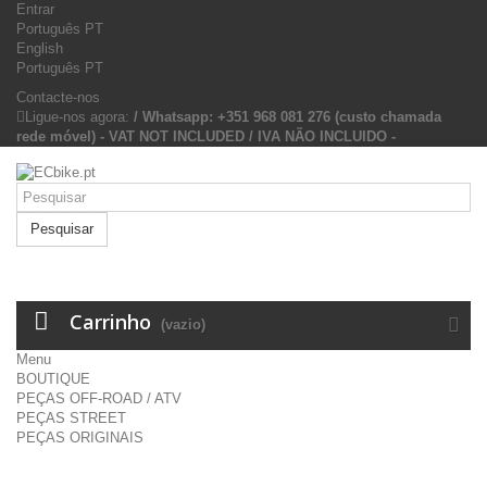
Entrar
Português PT
English
Português PT
Contacte-nos
Ligue-nos agora:
/ Whatsapp: +351 968 081 276 (custo chamada
rede móvel) - VAT NOT INCLUDED / IVA NÃO INCLUIDO -
Pesquisar
Carrinho
(vazio)
Menu
BOUTIQUE
PEÇAS OFF-ROAD / ATV
PEÇAS STREET
PEÇAS ORIGINAIS