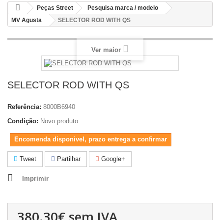
Peças Street
Pesquisa marca / modelo
MV Agusta
SELECTOR ROD WITH QS
Ver maior
SELECTOR ROD WITH QS
Referência:
8000B6940
Condição:
Novo produto
Encomenda disponivel, prazo entrega a confirmar
Tweet
Partilhar
Google+
Imprimir
380.30€
sem IVA