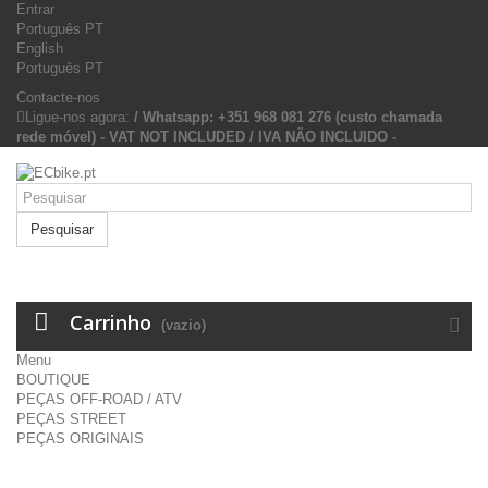
Entrar
Português PT
English
Português PT
Contacte-nos
Ligue-nos agora:
/ Whatsapp: +351 968 081 276 (custo chamada
rede móvel) - VAT NOT INCLUDED / IVA NÃO INCLUIDO -
Pesquisar
Carrinho
(vazio)
Menu
BOUTIQUE
PEÇAS OFF-ROAD / ATV
PEÇAS STREET
PEÇAS ORIGINAIS