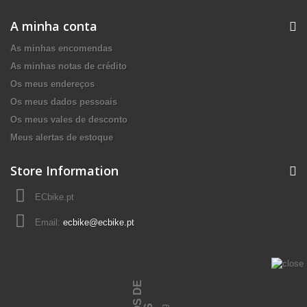
A minha conta
As minhas encomendas
As minhas notas de crédito
Os meus endereços
Os meus dados pessoais
Os meus vales de desconto
Meus alertas de estoque
Store Information
ECbike.pt
Email:
ecbike@ecbike.pt