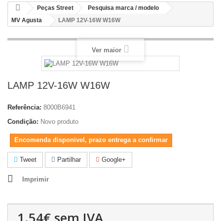
Peças Street
Pesquisa marca / modelo
MV Agusta
LAMP 12V-16W W16W
Ver maior
LAMP 12V-16W W16W
Referência:
8000B6941
Condição:
Novo produto
Encomenda disponivel, prazo entrega a confirmar
Tweet
Partilhar
Google+
Imprimir
1.54€
sem IVA