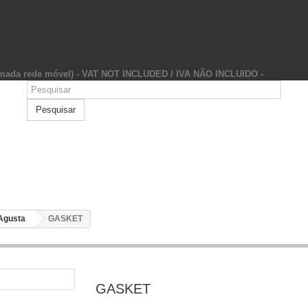
hamada rede móvel) - VAT NOT INCLUDED / IVA NÃO INCLUIDO -
Pesquisar
Agusta
GASKET
GASKET