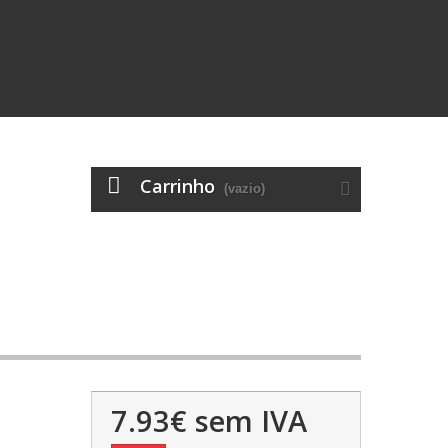
Carrinho
(vazio)
7.93€
sem IVA