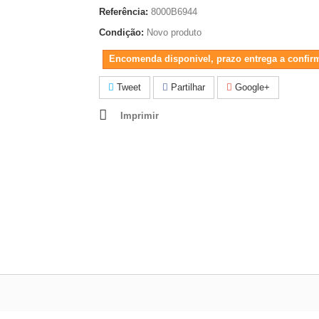
Referência:
8000B6944
Condição:
Novo produto
Encomenda disponivel, prazo entrega a confir
Tweet
Partilhar
Google+
Imprimir