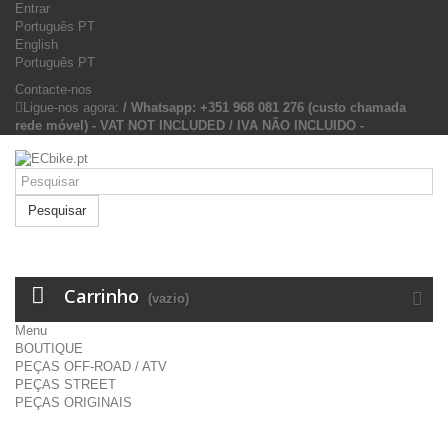
Entrar
Português PT
English
Português PT
Contacte-nos
Ligue-nos agora:
/ Whatsapp: +351 968 081 276 (custo chamada
rede móvel) - VAT NOT INCLUDED / IVA NÃO INCLUIDO -
Pesquisar
Carrinho
(vazio)
Menu
BOUTIQUE
PEÇAS OFF-ROAD / ATV
PEÇAS STREET
PEÇAS ORIGINAIS