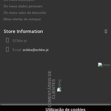
Os meus dados pessoais
Os meus vales de desconto
Meus alertas de estoque
Store Information
ECbike.pt
Email:
ecbike@ecbike.pt
C
O
M
E
N
T
Á
R
I
O
S
D
E
C
L
I
E
N
T
E
S
Utilização de cookies