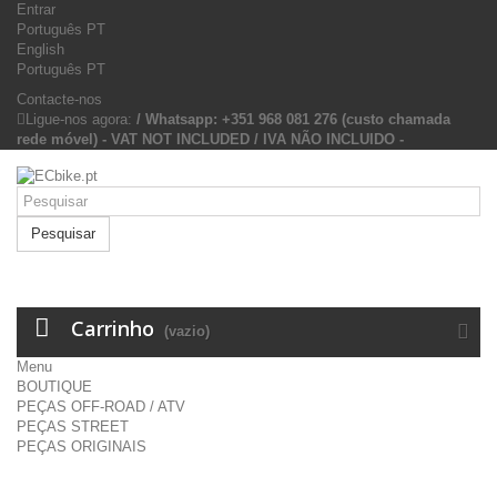
Entrar
Português PT
English
Português PT
Contacte-nos
Ligue-nos agora:
/ Whatsapp: +351 968 081 276 (custo chamada
rede móvel) - VAT NOT INCLUDED / IVA NÃO INCLUIDO -
Pesquisar
Carrinho
(vazio)
Menu
BOUTIQUE
PEÇAS OFF-ROAD / ATV
PEÇAS STREET
PEÇAS ORIGINAIS