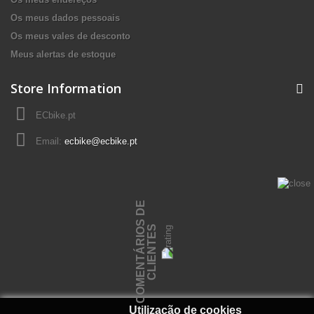
Os meus dados pessoais
Os meus vales de desconto
Meus alertas de estoque
Store Information
ECbike.pt
Email:
ecbike@ecbike.pt
C
O
M
E
N
T
Á
R
I
O
S
D
E
C
L
I
E
N
T
E
S
Utilização de cookies