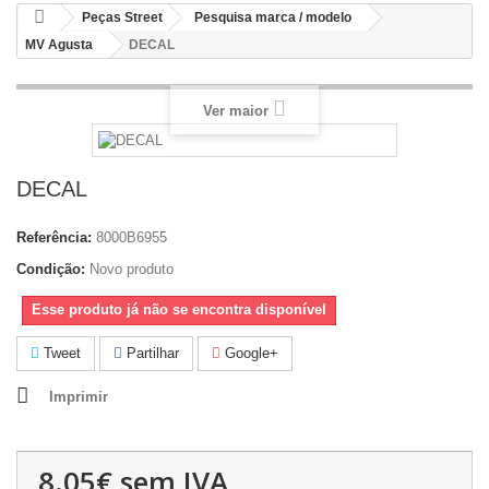
Peças Street
Pesquisa marca / modelo
MV Agusta
DECAL
Ver maior
DECAL
Referência:
8000B6955
Condição:
Novo produto
Esse produto já não se encontra disponível
Tweet
Partilhar
Google+
Imprimir
8.05€
sem IVA