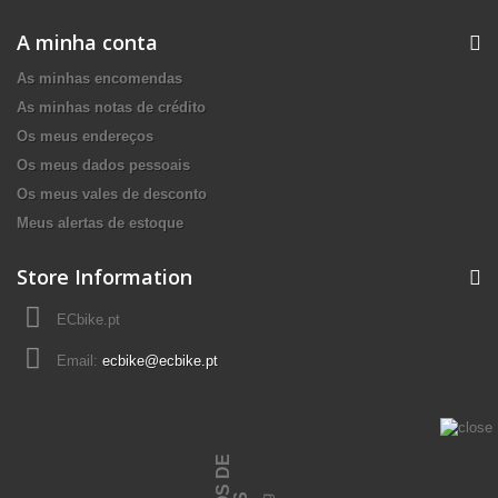
A minha conta
As minhas encomendas
As minhas notas de crédito
Os meus endereços
Os meus dados pessoais
Os meus vales de desconto
Meus alertas de estoque
Store Information
ECbike.pt
Email:
ecbike@ecbike.pt