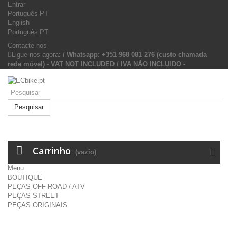
Entrar
Português PT
English
Português PT
Contacte-nos
Ligue-nos agora:
/ Whatsapp: +351 968 081 276 (custo chamada
rede móvel) - VAT NOT INCLUDED / IVA NÃO INCLUIDO -
Pesquisar
Carrinho
(vazio)
Menu
BOUTIQUE
PEÇAS OFF-ROAD / ATV
PEÇAS STREET
PEÇAS ORIGINAIS