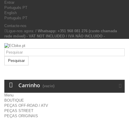
Entrar
Português PT
English
Português PT
Contacte-nos
Ligue-nos agora:
/ Whatsapp: +351 968 081 276 (custo chamada
rede móvel) - VAT NOT INCLUDED / IVA NÃO INCLUIDO -
Pesquisar
Carrinho
(vazio)
Menu
BOUTIQUE
PEÇAS OFF-ROAD / ATV
PEÇAS STREET
PEÇAS ORIGINAIS