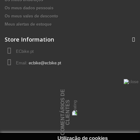
Os meus dados pessoais
Os meus vales de desconto
Meus alertas de estoque
Store Information
ECbike.pt
Email:
ecbike@ecbike.pt
C
O
M
E
N
T
Á
R
I
O
S
D
E
C
L
I
E
N
T
E
S
Utilização de cookies