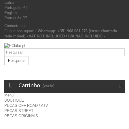
Entrar
Português PT
English
Português PT
Contacte-nos
Ligue-nos agora:
/ Whatsapp: +351 968 081 276 (custo chamada
rede móvel) - VAT NOT INCLUDED / IVA NÃO INCLUIDO -
Pesquisar
Carrinho
(vazio)
Menu
BOUTIQUE
PEÇAS OFF-ROAD / ATV
PEÇAS STREET
PEÇAS ORIGINAIS