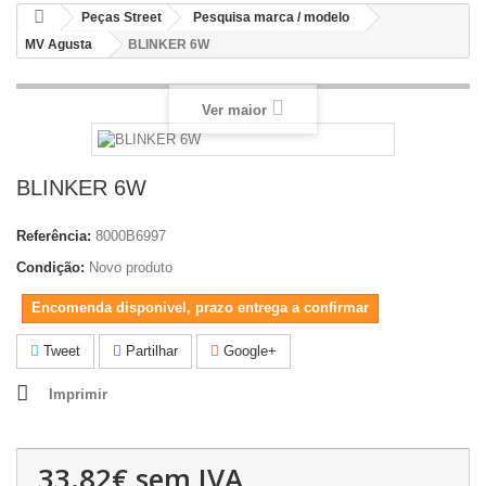
Peças Street
Pesquisa marca / modelo
MV Agusta
BLINKER 6W
Ver maior
BLINKER 6W
Referência:
8000B6997
Condição:
Novo produto
Encomenda disponivel, prazo entrega a confirmar
Tweet
Partilhar
Google+
Imprimir
33.82€
sem IVA