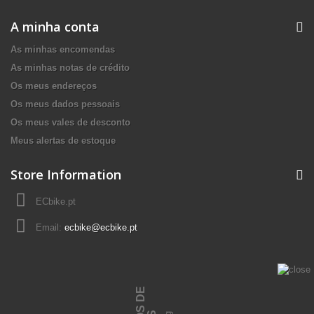
A minha conta
As minhas encomendas
As minhas notas de crédito
Os meus endereços
Os meus dados pessoais
Os meus vales de desconto
Meus alertas de estoque
Store Information
ECbike.pt
Email:
ecbike@ecbike.pt