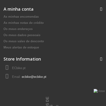
A minha conta
As minhas encomendas
As minhas notas de crédito
Os meus endereços
Os meus dados pessoais
Os meus vales de desconto
Meus alertas de estoque
Store Information
ECbike.pt
Email:
ecbike@ecbike.pt