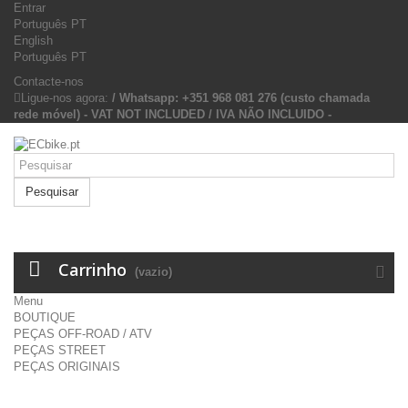
Entrar
Português PT
English
Português PT
Contacte-nos
Ligue-nos agora:
/ Whatsapp: +351 968 081 276 (custo chamada
rede móvel) - VAT NOT INCLUDED / IVA NÃO INCLUIDO -
Pesquisar
Carrinho
(vazio)
Menu
BOUTIQUE
PEÇAS OFF-ROAD / ATV
PEÇAS STREET
PEÇAS ORIGINAIS