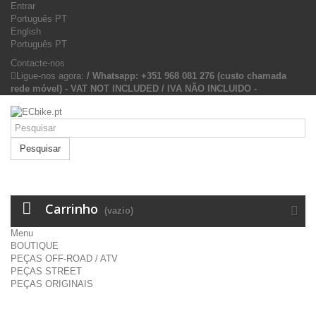
Entrar
Português PT
English
Português PT
Contacte-nos
Ligue-nos agora:
/ Whatsapp: +351 968 081 276 (custo chamada
rede móvel) - VAT NOT INCLUDED / IVA NÃO INCLUIDO -
Pesquisar
Carrinho
(vazio)
Menu
BOUTIQUE
PEÇAS OFF-ROAD / ATV
PEÇAS STREET
PEÇAS ORIGINAIS