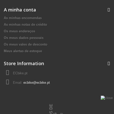
A minha conta
As minhas encomendas
As minhas notas de crédito
Os meus endereços
Os meus dados pessoais
Os meus vales de desconto
Meus alertas de estoque
Store Information
ECbike.pt
Email:
ecbike@ecbike.pt