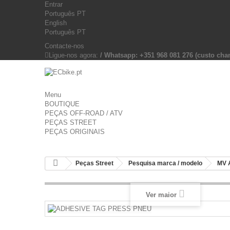
Entrar
Português PT
English
Português PT
Contacte-nos
Ligue-nos agora:
/ Whatsapp: +351 968 081 276 (custo c
Menu
BOUTIQUE
PEÇAS OFF-ROAD / ATV
PEÇAS STREET
PEÇAS ORIGINAIS
Peças Street
Pesquisa marca / modelo
MV 
Ver maior