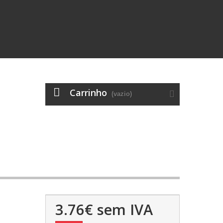
Carrinho
(vazio)
3.76€
sem IVA