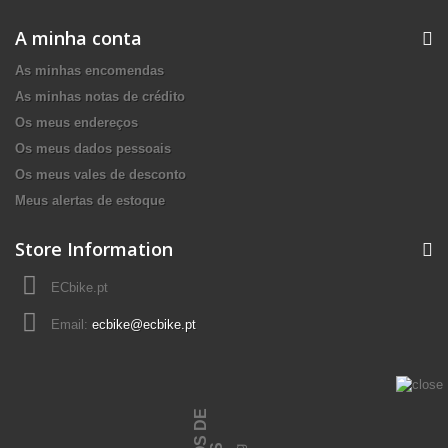
A minha conta
As minhas encomendas
As minhas notas de crédito
Os meus endereços
Os meus dados pessoais
Os meus vales de desconto
Meus alertas de estoque
Store Information
ECbike.pt
Email:
ecbike@ecbike.pt