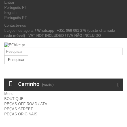
Entrar
Português PT
English
Português PT
Contacte-nos
Ligue-nos agora:
/ Whatsapp: +351 968 081 276 (custo chamada
rede móvel) - VAT NOT INCLUDED / IVA NÃO INCLUIDO -
Pesquisar
Carrinho
(vazio)
Menu
BOUTIQUE
PEÇAS OFF-ROAD / ATV
PEÇAS STREET
PEÇAS ORIGINAIS