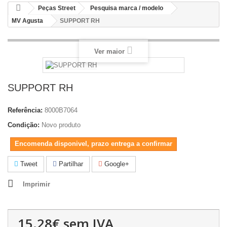
Peças Street
Pesquisa marca / modelo
MV Agusta
SUPPORT RH
Ver maior
SUPPORT RH
Referência:
8000B7064
Condição:
Novo produto
Encomenda disponivel, prazo entrega a confirmar
Tweet
Partilhar
Google+
Imprimir
15.28€
sem IVA