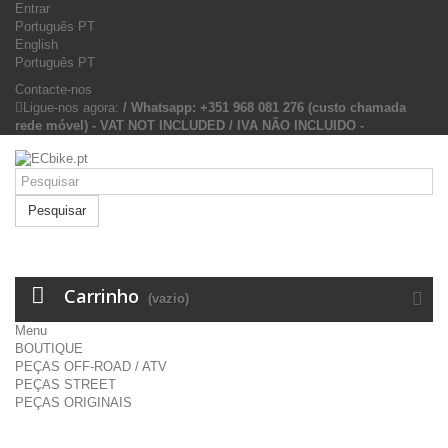
Entrar
Português PT
English
Português PT
Contacte-nos
Ligue-nos agora:
/ Whatsapp: +351 968 081 276 (custo chamada
rede móvel) - VAT NOT INCLUDED / IVA NÃO INCLUIDO -
Pesquisar
Carrinho
(vazio)
Menu
BOUTIQUE
PEÇAS OFF-ROAD / ATV
PEÇAS STREET
PEÇAS ORIGINAIS