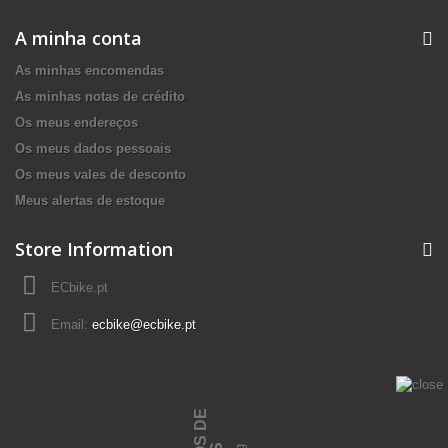
A minha conta
As minhas encomendas
As minhas notas de crédito
Os meus endereços
Os meus dados pessoais
Os meus vales de desconto
Meus alertas de estoque
Store Information
ECbike.pt
Email:
ecbike@ecbike.pt