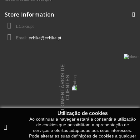
Store Information
ECbike.pt
Email:
ecbike@ecbike.pt
C
O
M
E
N
T
Á
R
I
O
S
D
E
C
L
I
E
N
T
E
S
Utilização de cookies
Ao continuar a navegar estará a consentir a utilização
de cookies que possibilitam a apresentação de
serviços e ofertas adaptadas aos seus interesses.
Pode alterar as suas definições de cookies a qualquer