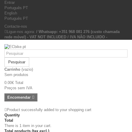
Entrar
Português PT
English
Português PT
Contacte-nos
Ligue-nos agora:
/ Whatsapp: +351 968 081 276 (custo chamada
rede móvel) - VAT NOT INCLUDED / IVA NÃO INCLUIDO -
Pesquisar
Carrinho
(vazio)
Sem produtos
0.00€
Total
Preços sem IVA
Encomendar
Product successfully added to your shopping cart
Quantity
Total
There is 1 item in your cart.
Total products (tax excl.)