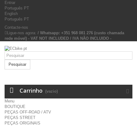
Entrar
Português PT
English
Português PT
Contacte-nos
Ligue-nos agora:
/ Whatsapp: +351 968 081 276 (custo chamada
rede móvel) - VAT NOT INCLUDED / IVA NÃO INCLUIDO -
Pesquisar
Carrinho
(vazio)
Menu
BOUTIQUE
PEÇAS OFF-ROAD / ATV
PEÇAS STREET
PEÇAS ORIGINAIS