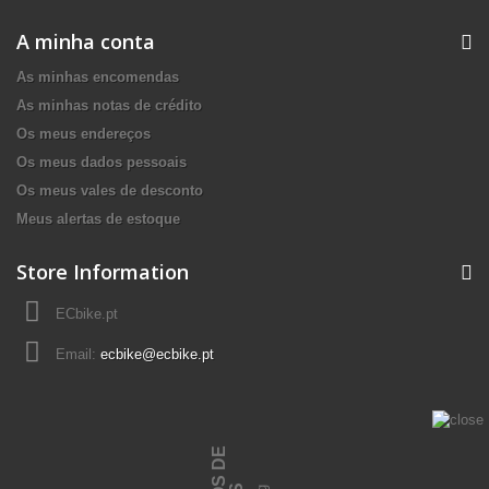
A minha conta
As minhas encomendas
As minhas notas de crédito
Os meus endereços
Os meus dados pessoais
Os meus vales de desconto
Meus alertas de estoque
Store Information
ECbike.pt
Email:
ecbike@ecbike.pt