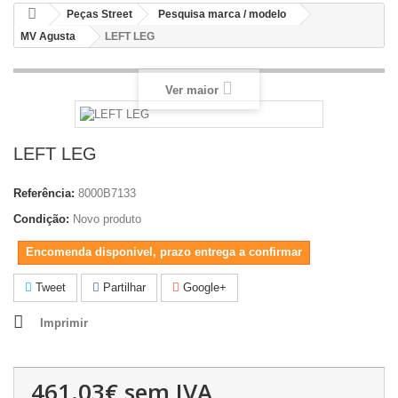
Peças Street
Pesquisa marca / modelo
MV Agusta
LEFT LEG
Ver maior
LEFT LEG
Referência:
8000B7133
Condição:
Novo produto
Encomenda disponivel, prazo entrega a confirmar
Tweet
Partilhar
Google+
Imprimir
461.03€
sem IVA