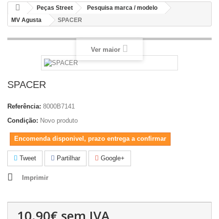
Peças Street
Pesquisa marca / modelo
MV Agusta
SPACER
Ver maior
SPACER
Referência:
8000B7141
Condição:
Novo produto
Encomenda disponivel, prazo entrega a confirmar
Tweet
Partilhar
Google+
Imprimir
10.90€
sem IVA