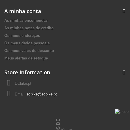
A minha conta
As minhas encomendas
As minhas notas de crédito
Os meus endereços
Os meus dados pessoais
Os meus vales de desconto
Meus alertas de estoque
Store Information
ECbike.pt
Email:
ecbike@ecbike.pt