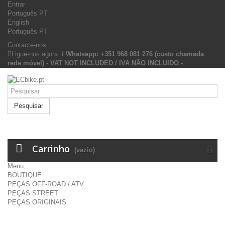
Entrar
Português PT
English
Português PT
Contacte-nos
Ligue-nos agora:
/ Whatsapp: +351 968 081 276 (custo chamada
rede móvel) - VAT NOT INCLUDED / IVA NÃO INCLUIDO -
Pesquisar
Carrinho
(vazio)
Menu
BOUTIQUE
PEÇAS OFF-ROAD / ATV
PEÇAS STREET
PEÇAS ORIGINAIS