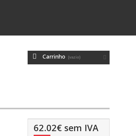
Carrinho
(vazio)
62.02€
sem IVA