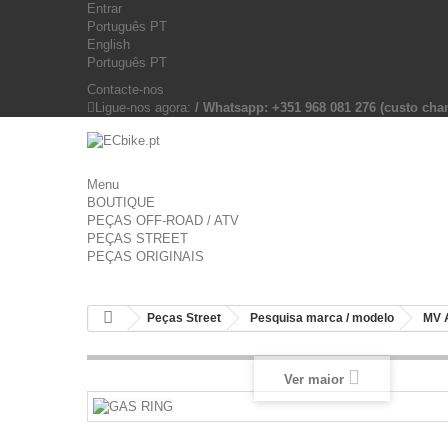
Entrar
Português PT
English
Português PT
Contacte-nos
Ligue-nos agora:
/ Whatsapp: +351 968 081 276 (custo c
Menu
BOUTIQUE
PEÇAS OFF-ROAD / ATV
PEÇAS STREET
PEÇAS ORIGINAIS
Peças Street
Pesquisa marca / modelo
MV 
Ver maior