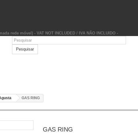
hamada rede móvel) - VAT NOT INCLUDED / IVA NÃO INCLUIDO -
Pesquisar
Agusta
GAS RING
GAS RING