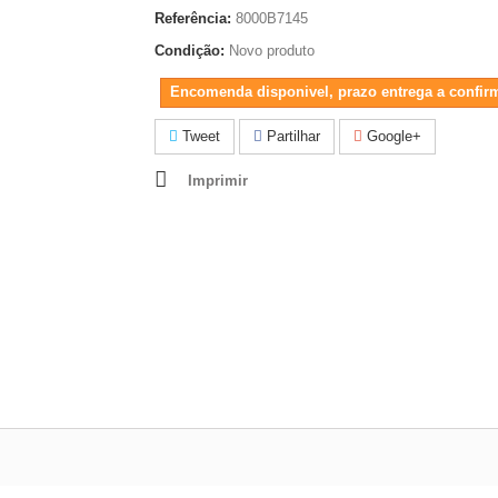
Referência:
8000B7145
Condição:
Novo produto
Encomenda disponivel, prazo entrega a confir
Tweet
Partilhar
Google+
Imprimir