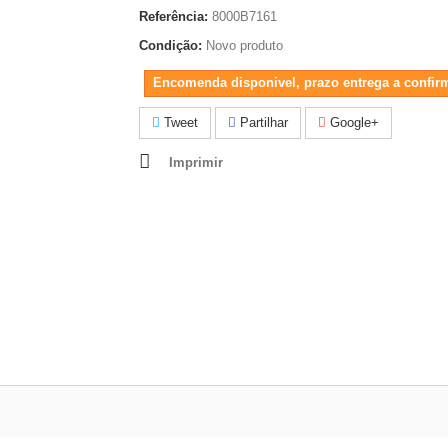
Referência:
8000B7161
Condição:
Novo produto
Encomenda disponivel, prazo entrega a confir
Tweet
Partilhar
Google+
Imprimir