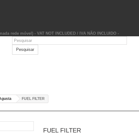
hamada rede móvel) - VAT NOT INCLUDED / IVA NÃO INCLUIDO -
Pesquisar
Agusta
FUEL FILTER
FUEL FILTER