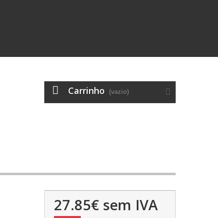
Carrinho
(vazio)
27.85€
sem IVA