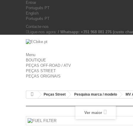
Entrar
Português PT
English
Português PT
Contacte-nos
Ligue-nos agora:
/ Whatsapp: +351 968 081 276 (custo c
Menu
BOUTIQUE
PEÇAS OFF-ROAD / ATV
PEÇAS STREET
PEÇAS ORIGINAIS
Peças Street
Pesquisa marca / modelo
MV 
Ver maior