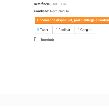
Referência:
8000B7163
Condição:
Novo produto
Encomenda disponivel, prazo entrega a confir
Tweet
Partilhar
Google+
Imprimir