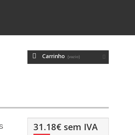
Carrinho
(vazio)
31.18€
sem IVA
S