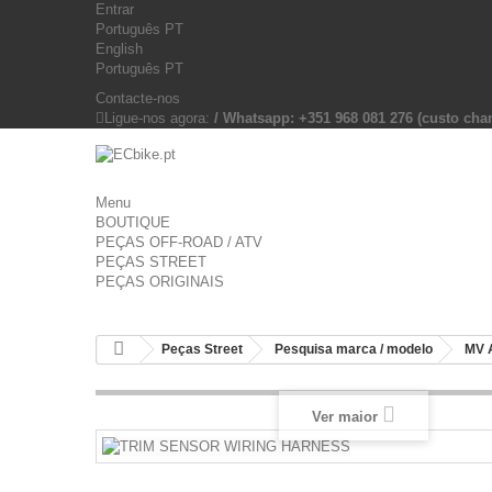
Entrar
Português PT
English
Português PT
Contacte-nos
Ligue-nos agora:
/ Whatsapp: +351 968 081 276 (custo c
Menu
BOUTIQUE
PEÇAS OFF-ROAD / ATV
PEÇAS STREET
PEÇAS ORIGINAIS
Peças Street
Pesquisa marca / modelo
MV 
Ver maior