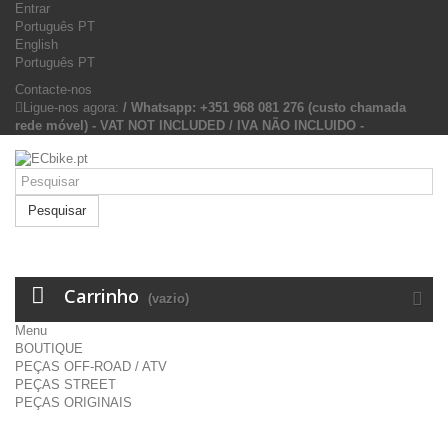
Entrar
Português PT
English
Português PT
Contacte-nos
Ligue-nos agora:
/ Whatsapp: +351 968 081 276 (custo chamada
rede móvel) - VAT NOT INCLUDED / IVA NÃO INCLUIDO -
Pesquisar
Carrinho
(vazio)
Menu
BOUTIQUE
PEÇAS OFF-ROAD / ATV
PEÇAS STREET
PEÇAS ORIGINAIS