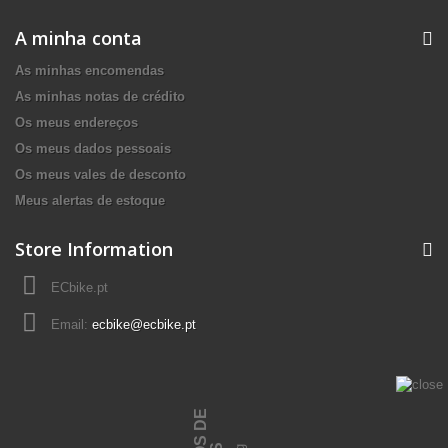
A minha conta
As minhas encomendas
As minhas notas de crédito
Os meus endereços
Os meus dados pessoais
Os meus vales de desconto
Meus alertas de estoque
Store Information
ECbike.pt
Email:
ecbike@ecbike.pt