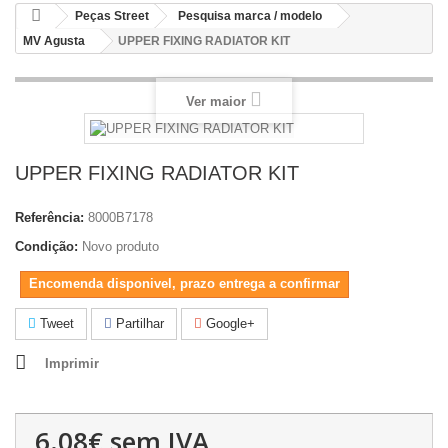
Peças Street
Pesquisa marca / modelo
MV Agusta
UPPER FIXING RADIATOR KIT
Ver maior
UPPER FIXING RADIATOR KIT
Referência:
8000B7178
Condição:
Novo produto
Encomenda disponivel, prazo entrega a confirmar
Tweet
Partilhar
Google+
Imprimir
6.08€
sem IVA