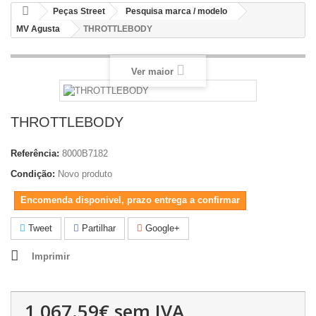
Peças Street
Pesquisa marca / modelo
MV Agusta
THROTTLEBODY
Ver maior
THROTTLEBODY
Referência:
8000B7182
Condição:
Novo produto
Encomenda disponivel, prazo entrega a confirmar
Tweet
Partilhar
Google+
Imprimir
1,067.59€
sem IVA