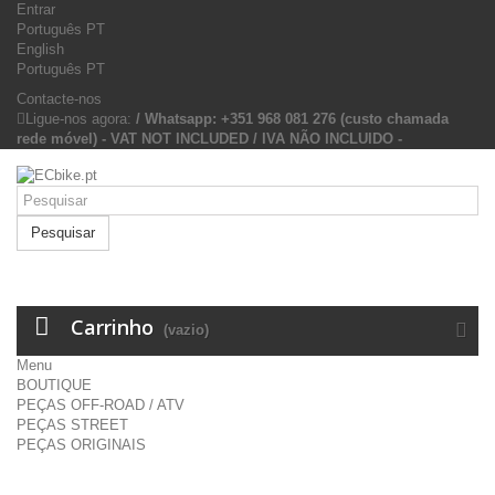
Entrar
Português PT
English
Português PT
Contacte-nos
Ligue-nos agora:
/ Whatsapp: +351 968 081 276 (custo chamada
rede móvel) - VAT NOT INCLUDED / IVA NÃO INCLUIDO -
Pesquisar
Carrinho
(vazio)
Menu
BOUTIQUE
PEÇAS OFF-ROAD / ATV
PEÇAS STREET
PEÇAS ORIGINAIS