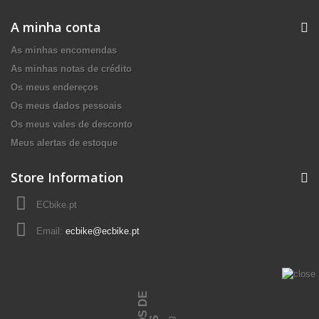
A minha conta
As minhas encomendas
As minhas notas de crédito
Os meus endereços
Os meus dados pessoais
Os meus vales de desconto
Meus alertas de estoque
Store Information
ECbike.pt
Email:
ecbike@ecbike.pt